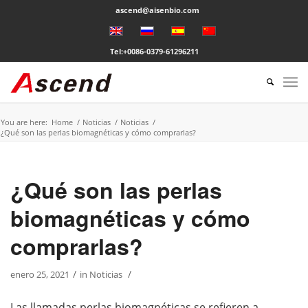
ascend@aisenbio.com
Tel:+0086-0379-61296211
You are here:
Home
/
Noticias
/
Noticias
/
¿Qué son las perlas biomagnéticas y cómo comprarlas?
¿Qué son las perlas
biomagnéticas y cómo
comprarlas?
/
/
enero 25, 2021
in
Noticias
Las llamadas perlas biomagnéticas se refieren a