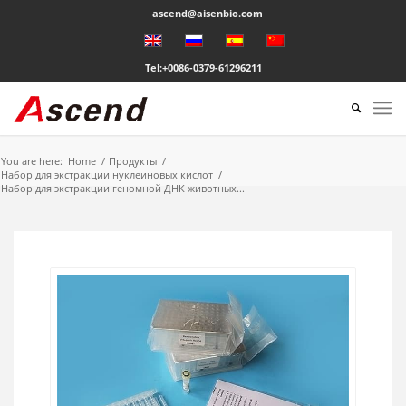
ascend@aisenbio.com
Tel:+0086-0379-61296211
You are here:
Home
/
Продукты
/
Набор для экстракции нуклеиновых кислот
/
Набор для экстракции геномной ДНК животных...